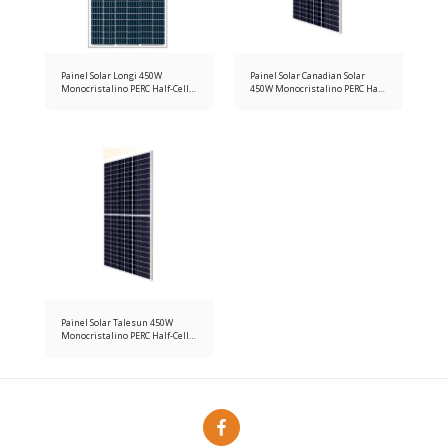
Painel Solar Longi 450W
Painel Solar Canadian Solar
Monocristalino PERC Half-Cell
450W Monocristalino PERC Half-
24V
Cell 24V
Painel Solar Talesun 450W
Monocristalino PERC Half-Cell
24V